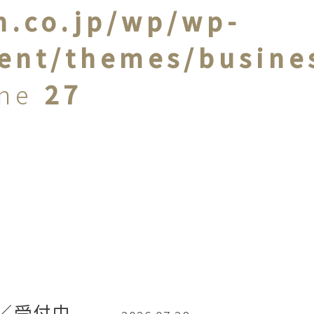
n.co.jp/wp/wp-
ent/themes/busine
ine
27
／受付中